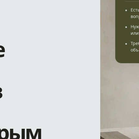
Ест
воп
Нуж
или
е
Тре
объ
в
Крым